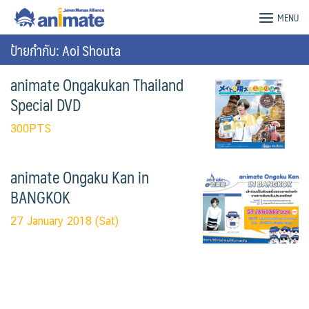
Skip
animate Bangkok – Official Website
MENU
to
content
ป้ายกำกับ: Aoi Shouta
animate Ongakukan Thailand
Special DVD
300PTS
animate Ongaku Kan in
BANGKOK
27 January 2018 (Sat)