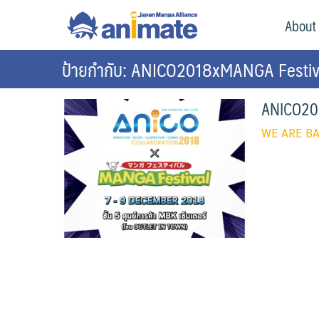
Skip
animate Bangkok – Official Website
About
to
content
ป้ายกำกับ: ANICO2018xMANGA Festiv
ANICO201
WE ARE BACK