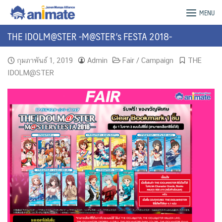
Skip
animate Bangkok – Official Website
MENU
to
content
THE IDOLM@STER -M@STER’s FESTA 2018-
กุมภาพันธ์ 1, 2019
Admin
Fair / Campaign
THE
IDOLM@STER