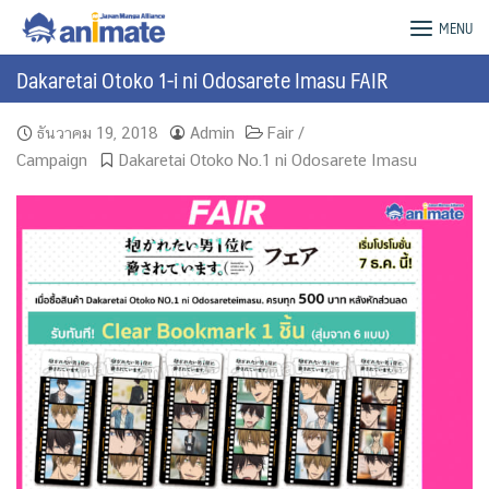
Skip
animate Bangkok – Official Website
MENU
to
content
Dakaretai Otoko 1-i ni Odosarete Imasu FAIR
ธันวาคม 19, 2018
Admin
Fair /
Campaign
Dakaretai Otoko No.1 ni Odosarete Imasu