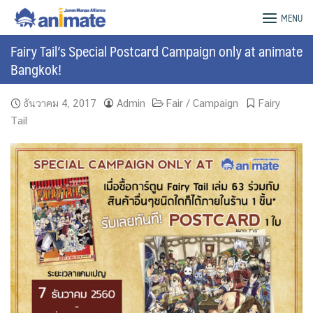
Skip
animate Bangkok – Official Website
MENU
to
content
Fairy Tail’s Special Postcard Campaign only at animate
Bangkok!
ธันวาคม 4, 2017
Admin
Fair / Campaign
Fairy
Tail